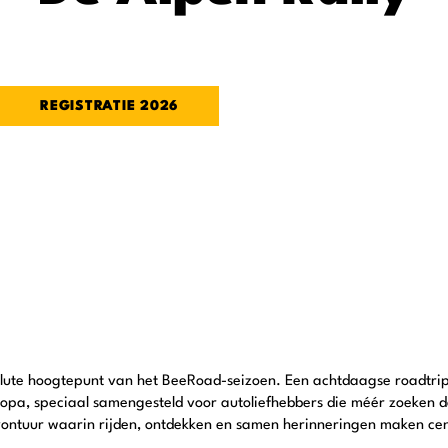
Meer informatie
REGISTRATIE 2026
solute hoogtepunt van het BeeRoad-seizoen. Een achtdaagse roadtrip
opa, speciaal samengesteld voor autoliefhebbers die méér zoeken d
avontuur waarin rijden, ontdekken en samen herinneringen maken cen