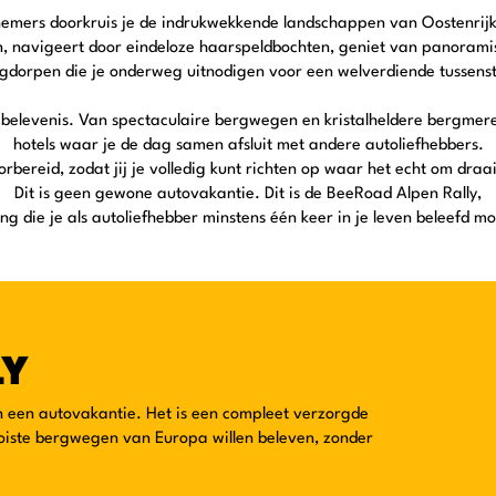
mers doorkruis je de indrukwekkende landschappen van Oostenrijk, Z
n, navigeert door eindeloze haarspeldbochten, geniet van panoramisc
gdorpen die je onderweg uitnodigen voor een welverdiende tussens
belevenis. Van spectaculaire bergwegen en kristalheldere bergmere
hotels waar je de dag samen afsluit met andere autoliefhebbers.
voorbereid, zodat jij je volledig kunt richten op waar het echt om draa
Dit is geen gewone autovakantie. Dit is de BeeRoad Alpen Rally,
ng die je als autoliefhebber minstens één keer in je leven beleefd m
LY
n een autovakantie. Het is een compleet verzorgde
ooiste bergwegen van Europa willen beleven, zonder