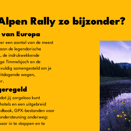
lpen Rally zo bijzonder?
 van Europa
over een aantal van de meest
aan de legendarische
n, de indrukwekkende
ige Timmelsjoch en de
gvuldig samengesteld om je
 uitdagende wegen,
er.
 geregeld
at jij zorgeloos kunt
hotels en een uitgebreid
roadbook, GPX-bestanden voor
e ondersteuning onderweg:
 maar in te stappen en te