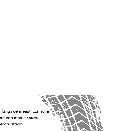
 langs de meest iconische
an een mooie route.
traal staan.