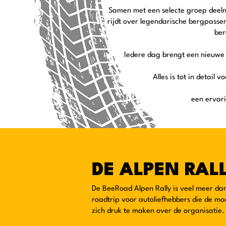
Samen met een selecte groep deelne
rijdt over legendarische bergpasse
ber
Iedere dag brengt een nieuwe 
Alles is tot in detail 
een ervari
DE ALPEN RAL
De BeeRoad Alpen Rally is veel meer da
roadtrip voor autoliefhebbers die de m
zich druk te maken over de organisatie.