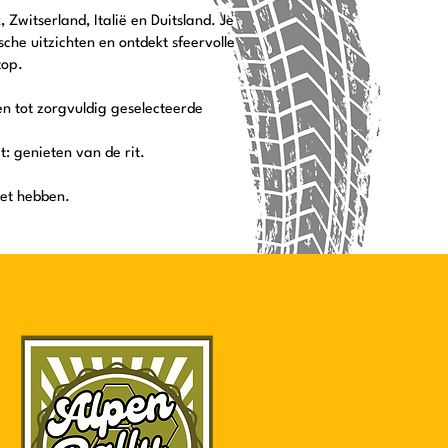
witserland, Italië en Duitsland. Je
he uitzichten en ontdekt sfeervolle
top.
n tot zorgvuldig geselecteerde
it: genieten van de rit.
oet hebben.