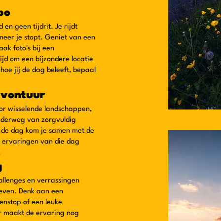
po
en geen tijdrit. Je rijdt
neer je stopt. Geniet van een
ak foto's bij een
ijd om een bijzondere locatie
hoe jij de dag beleeft, bepaal
avontuur
oor wisselende landschappen,
nderweg van zorgvuldig
n de dag kom je samen met de
e ervaringen van die dag
.
g
allenges en verrassingen
 geven. Denk aan een
enstop of een leuke
ar maakt de ervaring nog