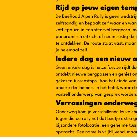
Rijd op jouw eigen tem
De BeeRoad Alpen Rally is geen wedstrijd 
zelfstandig en bepaalt zelf waar en wan
koffiepauze in een sfeervol bergdorp, ma
panoramisch uitzicht of neem rustig de t
te ontdekken. De route staat vast, maar 
je helemaal zelf.
Iedere dag een nieuw 
Geen enkele dag is hetzelfde. Je rijdt d
ontdekt nieuwe bergpassen en geniet o
gekozen tussenstops. Aan het einde va
andere deelnemers in het hotel, waar d
vanzelf onderwerp van gesprek worden
Verrassingen onderwe
Onderweg kom je verschillende leuke ch
tegen die de rally nét dat beetje extra
bijzondere fotolocatie, een geheime tuss
opdracht. Deelname is vrijblijvend, ma