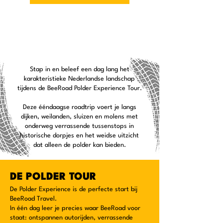
Meer informatie
Stap in en beleef een dag lang het
karakteristieke Nederlandse landschap
tijdens de BeeRoad Polder Experience Tour.
Deze ééndaagse roadtrip voert je langs
dijken, weilanden, sluizen en molens met
onderweg verrassende tussenstops in
historische dorpjes en het weidse uitzicht
dat alleen de polder kan bieden.
DE POLDER TOUR
De Polder Experience is de perfecte start bij
BeeRoad Travel.
In één dag leer je precies waar BeeRoad voor
staat: ontspannen autorijden, verrassende