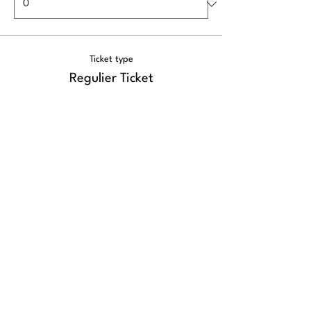
Ticket type
Regulier Ticket
Sale ends
Sep 30, 2:00 PM
More info
Price
From €395.00 to €495.00
Regulier Ticket (1 nacht)
€395.00
+€9.88 ticket service fee
Quantity