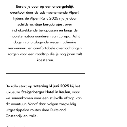
Bereid je voor op een 
onvergetelijk 
avontuur
 door de adembenemende Alpen! 
Tijdens de Alpen Rally 2025 rijd je door 
schilderachtige bergdorpjes, over 
indrukwekkende bergpassen en langs de 
mooiste natuurwonderen van Europa. Acht 
dagen vol uitdagende wegen, culinaire 
verwennerij en comfortabele overnachtingen 
zorgen voor een roadtrip die je nog jaren zult 
koesteren.
De rally start op 
zaterdag 14 juni 2025
 bij het 
luxueuze 
Steigenberger Hotel in Keulen
, waar 
we samenkomen voor een stijlvolle aftrap van 
dit avontuur. Vanaf daar volgen zorgvuldig 
uitgestippelde routes door Duitsland, 
Oostenrijk en Italië.