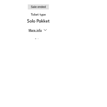
Sale ended
Ticket type
Solo Pakket
More info
Price
€1,895.00
btw included
+€47.38 ticket service fee
Sale ended
Ticket type
➕Dinerarrangement (3 avonden)
More info
Price