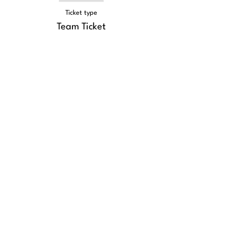
Ticket type
Team Ticket
More info
Price
From €995.00 to €1,990.00
Team (2 personen)
€995.00
btw included
+€24.88 ticket service fee
Team (3 personen)
€1,790.00
btw included
+€44.75 ticket service fee
Team (4 personen)