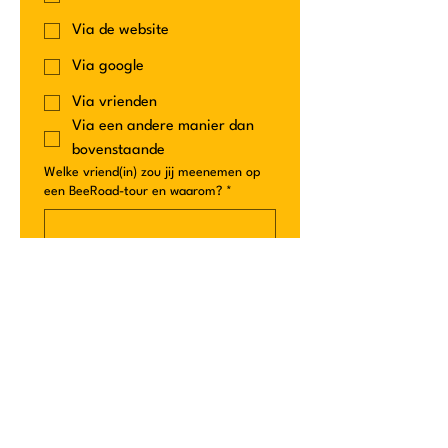
Via de website
Via google
Via vrienden
Via een andere manier dan
bovenstaande
Welke vriend(in) zou jij meenemen op
een BeeRoad-tour en waarom?
*
Ik ga akkoord met de 
actievoorwaarden van de 
BeeRoad winactie en begrijp 
dat mijn gegevens worden 
gebruikt voor de uitvoering 
van deze actie.
Ja, ik ontvang graag nieuws,
aanbiedingen en informatie over
toekomstige BeeRoad tours en