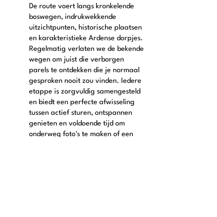
De route voert langs kronkelende
boswegen, indrukwekkende
uitzichtpunten, historische plaatsen
en karakteristieke Ardense dorpjes.
Regelmatig verlaten we de bekende
wegen om juist die verborgen
parels te ontdekken die je normaal
gesproken nooit zou vinden. Iedere
etappe is zorgvuldig samengesteld
en biedt een perfecte afwisseling
tussen actief sturen, ontspannen
genieten en voldoende tijd om
onderweg foto's te maken of een
terras te pakken. Het draait niet om
de eindbestemming. Het draait om
alles wat je onderweg beleeft.
​Hoogtepunten onderweg
🏔️ Prachtige panoramische
uitzichten
🌲 Uitgestrekte bossen en