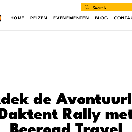
HOME
REIZEN
EVENEMENTEN
BLOG
CONTA
dek de Avontuurl
Daktent Rally me
Beeroad Travel