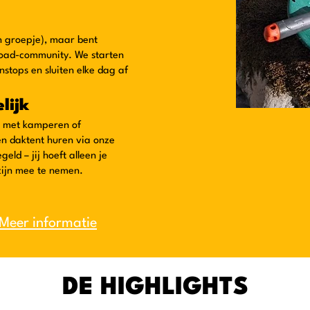
en groepje), maar bent
Road-community. We starten
stops en sluiten elke dag af
lijk
g met kamperen of
en daktent huren via onze
eld – jij hoeft alleen je
 zijn mee te nemen.
Meer informatie
DE HIGHLIGHTS