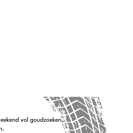
weekend vol goudzoeken,
n.