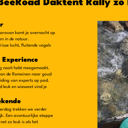
eeRoad Daktent Rally zo 
r
 caravan komt je overnacht op
n in de natuur.
isse lucht, fluitende vogels
 Experience
og nooit hebt meegemaakt.
d van de Romeinen naar goud
eiding van experts op pad.
 leuk en wieweet vind je
ekende
aterdag trekken we verder
jk. Een avontuurlijke etappe
net zo leuk is als het