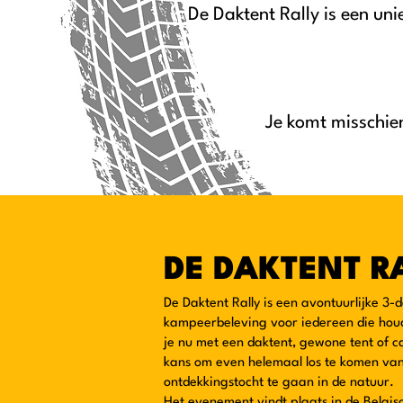
De Daktent Rally is een u
Je komt misschie
DE DAKTENT R
De Daktent Rally is een avontuurlijke 3-
kampeerbeleving voor iedereen die houd
je nu met een daktent, gewone tent of ca
kans om even helemaal los te komen van
ontdekkingstocht te gaan in de natuur.
Het evenement vindt plaats in de Belgis