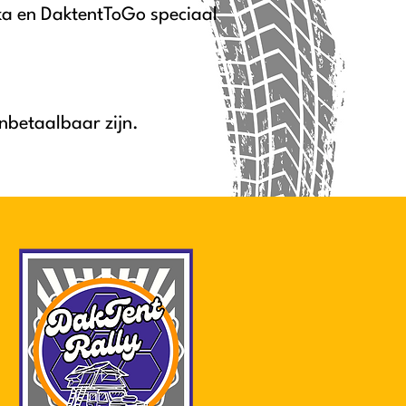
ka en DaktentToGo speciaal
nbetaalbaar zijn.