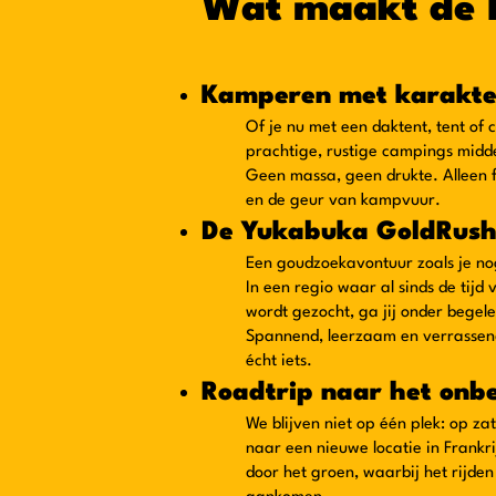
Wat maakt de B
Kamperen met karakte
Of je nu met een daktent, tent of
prachtige, rustige campings midde
Geen massa, geen drukte. Alleen fr
en de geur van kampvuur.
De Yukabuka GoldRush
Een goudzoekavontuur zoals je n
In een regio waar al sinds de tij
wordt gezocht, ga jij onder begel
Spannend, leerzaam en verrassend
écht iets.
Roadtrip naar het onb
We blijven niet op één plek: op z
naar een nieuwe locatie in Frankri
door het groen, waarbij het rijden 