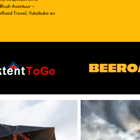
dRush Avontuur –
eRoad Travel, Yukabuka en