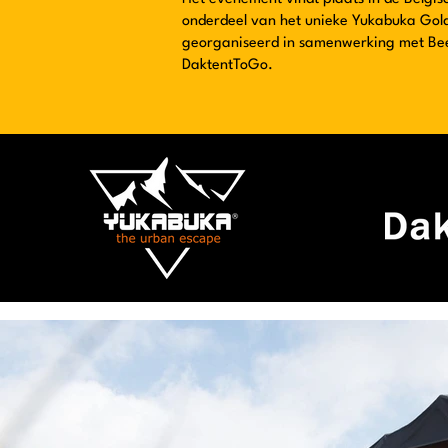
onderdeel van het unieke Yukabuka Gol
georganiseerd in samenwerking met Be
DaktentToGo.