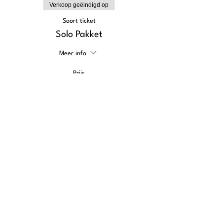
Verkoop geëindigd op
Soort ticket
Solo Pakket
Meer info
Prijs
€ 1.895,00
btw inbegrepen
+€ 47,38 servicekosten ticket
Verkoop geëindigd op
Soort ticket
➕Dinerarrangement (3 avonden)
Meer info
Prijs
€ 350,00