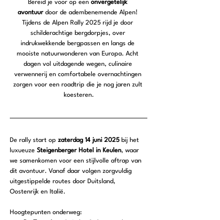
Bereid je voor op een 
onvergetelijk 
avontuur
 door de adembenemende Alpen! 
Tijdens de Alpen Rally 2025 rijd je door 
schilderachtige bergdorpjes, over 
indrukwekkende bergpassen en langs de 
mooiste natuurwonderen van Europa. Acht 
dagen vol uitdagende wegen, culinaire 
verwennerij en comfortabele overnachtingen 
zorgen voor een roadtrip die je nog jaren zult 
koesteren.
De rally start op 
zaterdag 14 juni 2025
 bij het 
luxueuze 
Steigenberger Hotel in Keulen
, waar 
we samenkomen voor een stijlvolle aftrap van 
dit avontuur. Vanaf daar volgen zorgvuldig 
uitgestippelde routes door Duitsland, 
Oostenrijk en Italië.
Hoogtepunten onderweg: