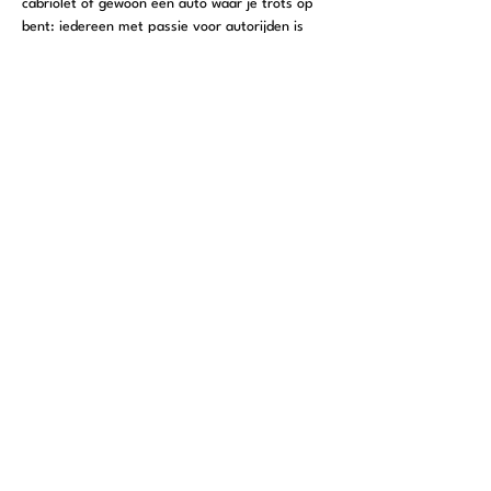
cabriolet of gewoon een auto waar je trots op 
bent: iedereen met passie voor autorijden is 
welkom.
Belangrijke informatie
Meer weergeven
Antwoord
Deel dit evenement
© Copyright 2026 by