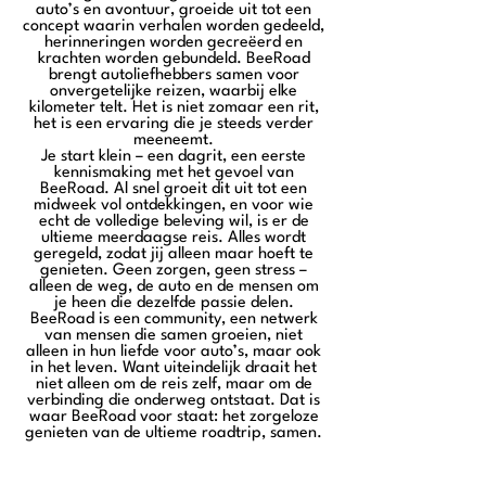
auto’s en avontuur, groeide uit tot een
concept waarin verhalen worden gedeeld,
herinneringen worden gecreëerd en
krachten worden gebundeld. BeeRoad
brengt autoliefhebbers samen voor
onvergetelijke reizen, waarbij elke
kilometer telt. Het is niet zomaar een rit,
het is een ervaring die je steeds verder
meeneemt.
Je start klein – een dagrit, een eerste
kennismaking met het gevoel van
BeeRoad. Al snel groeit dit uit tot een
midweek vol ontdekkingen, en voor wie
echt de volledige beleving wil, is er de
ultieme meerdaagse reis. Alles wordt
geregeld, zodat jij alleen maar hoeft te
genieten. Geen zorgen, geen stress –
alleen de weg, de auto en de mensen om
je heen die dezelfde passie delen.
BeeRoad is een community, een netwerk
van mensen die samen groeien, niet
alleen in hun liefde voor auto’s, maar ook
in het leven. Want uiteindelijk draait het
niet alleen om de reis zelf, maar om de
verbinding die onderweg ontstaat. Dat is
waar BeeRoad voor staat: het zorgeloze
genieten van de ultieme roadtrip, samen.