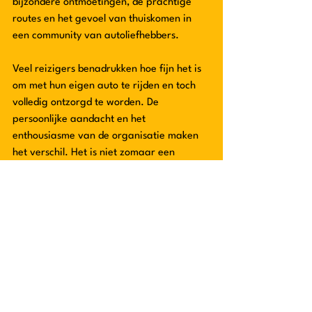
bijzondere ontmoetingen, de prachtige 
routes en het gevoel van thuiskomen in 
een community van autoliefhebbers.
Veel reizigers benadrukken hoe fijn het is 
om met hun eigen auto te rijden en toch 
volledig ontzorgd te worden. De 
persoonlijke aandacht en het 
enthousiasme van de organisatie maken 
het verschil. Het is niet zomaar een 
vakantie, het is een belevenis die je met 
trots aan vrienden vertelt.
Jouw avontuur wacht: 
stap in en ontdek 
BeeRoad
Ben je klaar om zelf te ervaren waarom 