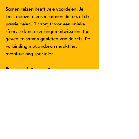
Samen reizen heeft vele voordelen. Je 
leert nieuwe mensen kennen die dezelfde 
passie delen. Dit zorgt voor een unieke 
sfeer. Je kunt ervaringen uitwisselen, tips 
geven en samen genieten van de reis. De 
verbinding met anderen maakt het 
avontuur nog specialer.
De mooiste routes en 
bestemmingen
Beeroad Travel selecteert de mooiste 
routes en bestemmingen. Van 
adembenemende bergpassen tot 
schilderachtige dorpjes. Elke route biedt 
iets unieks. Je ontdekt verborgen pareltjes 
en geniet van de lokale cultuur. Dit maakt 
de reis onvergetelijk.